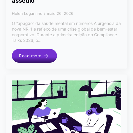
assédio
Helen Lugarinho
maio 26, 2026
O “apagão” da saúde mental em números A urgência da
nova NR-1 é reflexo de uma crise global de bem-estar
corporativo. Durante a primeira edição do Compliance
Talks 2026, o…
Read more