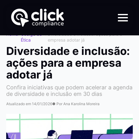
Home
>
Código de
>
Diversidade e inclusão: ações para a
Ética
empresa adotar já
Diversidade e inclusão:
ações para a empresa
adotar já
Confira iniciativas que podem acelerar a agenda
de diversidade e inclusão em 30 dias
Atualizado em 14/01/2026
● Por Ana Karolina Moreira