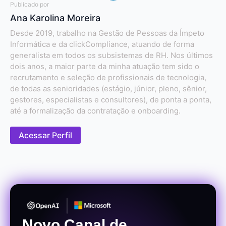
Publicado por
Ana Karolina Moreira
Desde 2019, trabalho na Gestão de Pessoas da Ímpeto
Informática e da clickCompliance, atuando de forma
generalista em todos os subsistemas de RH. Nos últimos
dois anos, a maior parte da minha atuação tem sido o
recrutamento e seleção de profissionais de tecnologia,
de todas as senioridades (estágio, júnior, pleno, sênior,
gestores, especialistas e consultores), de ponta a ponta,
até a formalização da contratação e onboarding.
Acessar Perfil
Novo Canal de