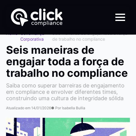
Home
>
Governança
>
Seis maneiras de engajar toda a força
Corporativa
de trabalho no compliance
Seis maneiras de
engajar toda a força de
trabalho no compliance
Saiba como superar barreiras de engajamento
em compliance e envolver diferentes times,
construindo uma cultura de integridade sólida
Atualizado em 14/01/2026
● Por Isabella Bullia