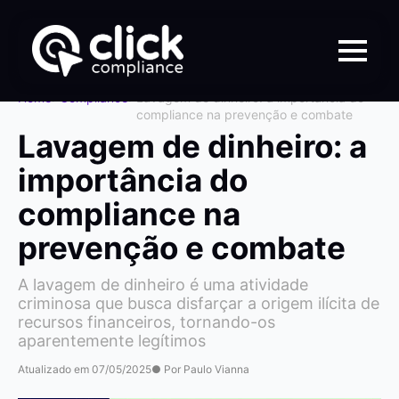
Home
>
Compliance
>
Lavagem de dinheiro: a importância do
compliance na prevenção e combate
Lavagem de dinheiro: a
importância do
compliance na
prevenção e combate
A lavagem de dinheiro é uma atividade
criminosa que busca disfarçar a origem ilícita de
recursos financeiros, tornando-os
aparentemente legítimos
Atualizado em 07/05/2025
● Por Paulo Vianna