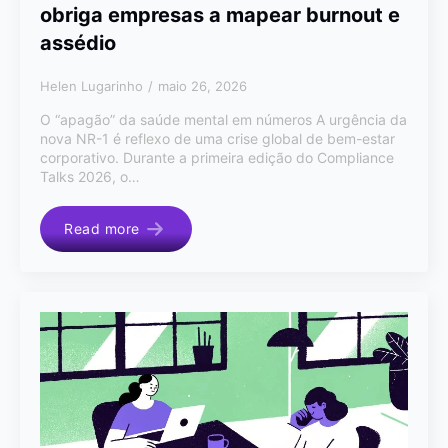
obriga empresas a mapear burnout e
assédio
Helen Lugarinho
maio 26, 2026
O “apagão” da saúde mental em números A urgência da
nova NR-1 é reflexo de uma crise global de bem-estar
corporativo. Durante a primeira edição do Compliance
Talks 2026, o…
Read more