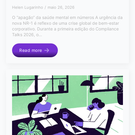
Helen Lugarinho
maio 26, 2026
O “apagão” da saúde mental em números A urgência da
nova NR-1 é reflexo de uma crise global de bem-estar
corporativo. Durante a primeira edição do Compliance
Talks 2026, o…
Read more