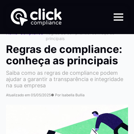
Home
>
Compliance
>
Regras de compliance: conheça as
principais
Regras de compliance:
conheça as principais
Saiba como as regras de compliance podem
ajudar a garantir a transparência e integridade
na sua empresa
Atualizado em 05/05/2025
● Por Isabella Bullia