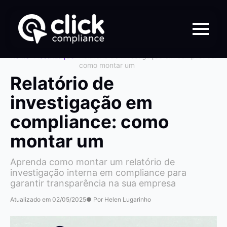
Home
>
Fiscalização
>
Relatório de investigação em compliance:
como montar um
Relatório de
investigação em
compliance: como
montar um
Aprenda como montar um relatório de
investigação interna em compliance para
garantir transparência na sua empresa
Atualizado em 02/05/2025
● Por Helen Lugarinho