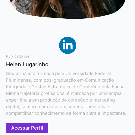
Publicado por
Helen Lugarinho
Sou jornalista formada pela Universidade Federal
Fluminense, com pós-graduação em Comunicação
Integrada e Gestão Estratégica de Conteúdo pela Facha.
Minha trajetória profissional é marcada por uma ampla
experiência em produção de conteúdo e marketing
digital, sempre com foco em conectar pessoas e
compartilhar conhecimento de forma clara e impactante.
Acessar Perfil