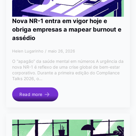
Nova NR-1 entra em vigor hoje e
obriga empresas a mapear burnout e
assédio
Helen Lugarinho
maio 26, 2026
O “apagão” da saúde mental em números A urgência da
nova NR-1 é reflexo de uma crise global de bem-estar
corporativo. Durante a primeira edição do Compliance
Talks 2026, o…
Read more