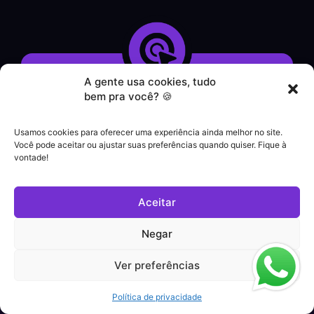
A gente usa cookies, tudo
bem pra você? 🍪
Demonstração do Sistema
Formulário de Contato
Usamos cookies para oferecer uma experiência ainda melhor no site.
Atendimento por WhatsApp
Você pode aceitar ou ajustar suas preferências quando quiser. Fique à
Helpdesk
vontade!
|
Contato comercial
+55 (21) 3828-1462
Aceitar
Suporte a clientes
Negar
(21) 3180-0616
Ver preferências
Política de Privacidade
Política de privacidade
© Todos os direitos reservados - clickCompliance