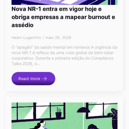
Nova NR-1 entra em vigor hoje e
obriga empresas a mapear burnout e
assédio
Helen Lugarinho
maio 26, 2026
O “apagão” da saúde mental em números A urgência da
nova NR-1 é reflexo de uma crise global de bem-estar
corporativo. Durante a primeira edição do Compliance
Talks 2026, o…
Read more