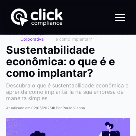
Home
>
Governança
>
Sustentabilidade econômica: o que é
Corporativa
e como implantar?
Sustentabilidade
econômica: o que é e
como implantar?
Descubra o que é sustentabilidade econômica e
aprenda como implantá-la na sua empresa de
maneira simples
Atualizado em 02/05/2025
● Por Paulo Vianna