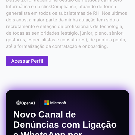
Informática e da clickCompliance, atuando de forma
generalista em todos os subsistemas de RH. Nos últimos
dois anos, a maior parte da minha atuação tem sido o
recrutamento e seleção de profissionais de tecnologia,
de todas as senioridades (estágio, júnior, pleno, sênior,
gestores, especialistas e consultores), de ponta a ponta,
até a formalização da contratação e onboarding.
Acessar Perfil
Novo Canal de
Denúncias com Ligação
e WhatsApp por