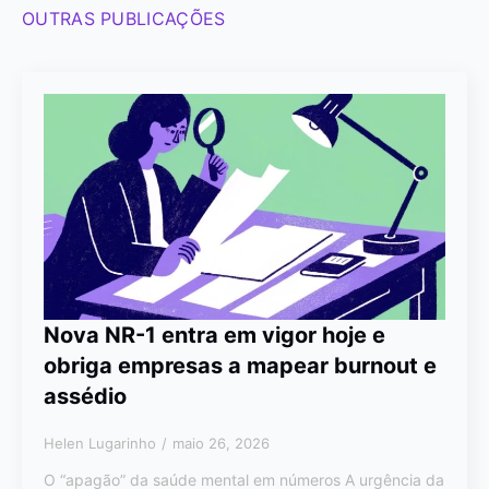
OUTRAS PUBLICAÇÕES
Nova NR-1 entra em vigor hoje e
obriga empresas a mapear burnout e
assédio
Helen Lugarinho
maio 26, 2026
O “apagão” da saúde mental em números A urgência da