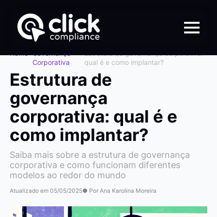
Home
>
Governança
>
Estrutura de governança corporativa:
Corporativa
qual é e como implantar?
Estrutura de
governança
corporativa: qual é e
como implantar?
Saiba mais sobre a estrutura de governança
corporativa e como funcionam diferentes
modelos ao redor do mundo
Atualizado em 05/05/2025
● Por Ana Karolina Moreira