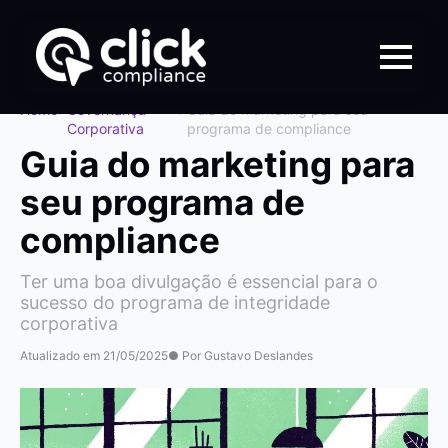
Home
>
Governança
>
Guia do marketing para seu
Corporativa
programa de compliance
Guia do marketing para
seu programa de
compliance
Ter uma boa divulgação é essencial para o
sucesso do programa de integridade
corporativa
Atualizado em 21/05/2025
● Por Gustavo Deslandes