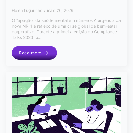
Helen Lugarinho
maio 26, 2026
O “apagão” da saúde mental em números A urgência da
nova NR-1 é reflexo de uma crise global de bem-estar
corporativo. Durante a primeira edição do Compliance
Talks 2026, o…
Read more