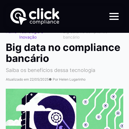
Home
>
Tecnologia e
>
Big data no compliance
Inovação
bancário
Big data no compliance
bancário
Saiba os benefícios dessa tecnologia
Atualizado em 22/05/2025
● Por Helen Lugarinho