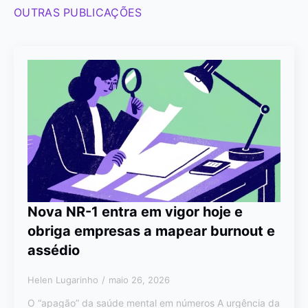
OUTRAS PUBLICAÇÕES
Nova NR-1 entra em vigor hoje e
obriga empresas a mapear burnout e
assédio
Helen Lugarinho
maio 26, 2026
O “apagão” da saúde mental em números A urgência da