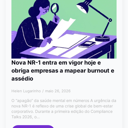
Nova NR-1 entra em vigor hoje e
obriga empresas a mapear burnout e
assédio
Helen Lugarinho
maio 26, 2026
O “apagão” da saúde mental em números A urgência da
nova NR-1 é reflexo de uma crise global de bem-estar
corporativo. Durante a primeira edição do Compliance
Talks 2026, o…