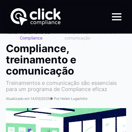
Home
>
Treinamento de
>
Compliance, treinamento e
Compliance
comunicação
Compliance,
treinamento e
comunicação
Treinamentos e comunicação são essenciais
para um programa de Compliance eficaz
Atualizado em 14/05/2025
● Por Helen Lugarinho