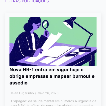
OUTRAS PUBLICAÇÕES
Nova NR-1 entra em vigor hoje e
obriga empresas a mapear burnout e
assédio
Helen Lugarinho
maio 26, 2026
O “apagão” da saúde mental em números A urgência da
nova NR-1 é reflexo de uma crise global de bem-estar