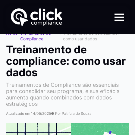
Home
>
Treinamento de
>
Treinamento de compliance:
Compliance
como usar dados
Treinamento de
compliance: como usar
dados
Treinamentos de Compliance são essenciais
para consolidar seu programa, e sua eficácia
aumenta quando combinados com dados
estratégicos
Atualizado em 14/05/2025
● Por Patrícia de Souza