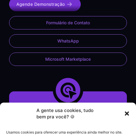
Agende Demonstração
Formulário de Contato
WhatsApp
Microsoft Marketplace
A gente usa cookies, tudo
Demonstração do Sistema
bem pra você? 🍪
Formulário de Contato
Atendimento por WhatsApp
Usamos cookies para oferecer uma experiência ainda melhor no site.
Helpdesk