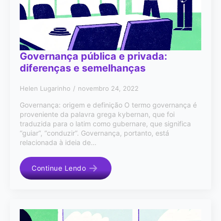
Governança pública e privada:
diferenças e semelhanças
Helen Lugarinho
novembro 24, 2022
Governança: origem e definição O termo governança é
proveniente da palavra grega kybernan, que foi
traduzida para o latim como gubernare, que significa
“guiar”, “conduzir”. Governança, portanto, está
relacionada à ideia de…
Continue Lendo