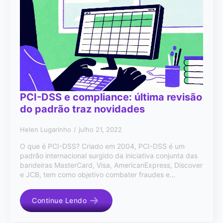
PCI-DSS e compliance: última revisão
do padrão traz novidades
Helen Lugarinho
julho 21, 2022
O que é PCI-DSS? Criado em 2004, PCI-DSS é um
padrão internacional surgido da iniciativa conjunta das
bandeiras MasterCard, Visa, AmericanExpress, Discover
e JCB, tem como objetivo combater fraudes e…
Continue Lendo