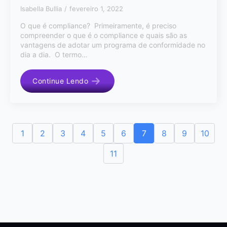
Isabella Bullia
fevereiro 1, 2022
O que é compliance? Primeiramente, é preciso
compreender o que é o compliance e quais são as
vantagens de adotar um programa de conformidade no
dia a dia. O termo…
Continue Lendo
1
2
3
4
5
6
7
8
9
10
11