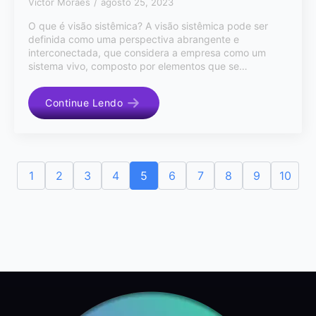
Victor Moraes
agosto 25, 2023
O que é visão sistêmica? A visão sistêmica pode ser
definida como uma perspectiva abrangente e
interconectada, que considera a empresa como um
sistema vivo, composto por elementos que se…
Continue Lendo
1
2
3
4
5
6
7
8
9
10