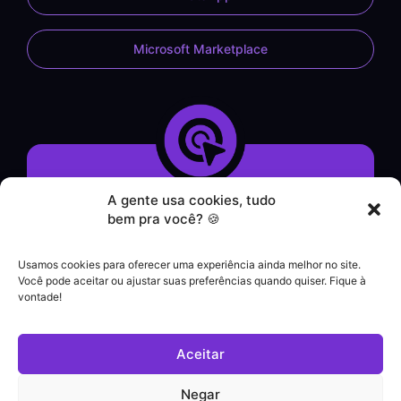
Microsoft Marketplace
A gente usa cookies, tudo
Demonstração do Sistema
bem pra você? 🍪
Formulário de Contato
Atendimento por WhatsApp
Usamos cookies para oferecer uma experiência ainda melhor no site.
Helpdesk
Você pode aceitar ou ajustar suas preferências quando quiser. Fique à
|
vontade!
Contato comercial
+55 (21) 3828-1462
Aceitar
Suporte a clientes
(21) 3180-0616
Negar