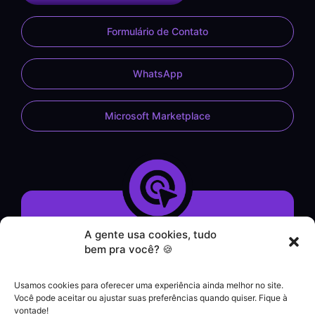
Formulário de Contato
WhatsApp
Microsoft Marketplace
A gente usa cookies, tudo
Demonstração do Sistema
bem pra você? 🍪
Formulário de Contato
Atendimento por WhatsApp
Usamos cookies para oferecer uma experiência ainda melhor no site.
Helpdesk
Você pode aceitar ou ajustar suas preferências quando quiser. Fique à
|
vontade!