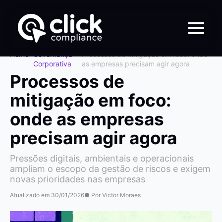
Home
>
Governança
>
Processos de mitigação em foco: onde
Corporativa
as empresas precisam agir agora
Processos de
mitigação em foco:
onde as empresas
precisam agir agora
Pressões digitais, ambientais e operacionais
ampliam o escopo da gestão de riscos e exigem
novas prioridades nas empresas
Atualizado em 30/01/2026
● Por Victor Moraes