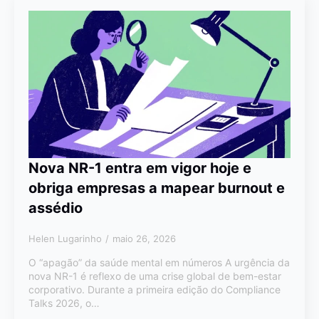
Nova NR-1 entra em vigor hoje e
obriga empresas a mapear burnout e
assédio
Helen Lugarinho
maio 26, 2026
O “apagão” da saúde mental em números A urgência da
nova NR-1 é reflexo de uma crise global de bem-estar
corporativo. Durante a primeira edição do Compliance
Talks 2026, o…