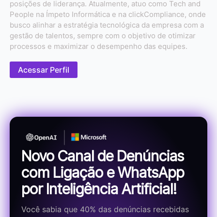
posições de liderança. Atualmente, atuo como Tech and
People na Ímpeto Informática e na clickCompliance, onde
busco alinhar a estratégia tecnológica da empresa com a
gestão de talentos, sempre com o objetivo de otimizar
processos e maximizar o desempenho das equipes.
Acessar Perfil
Novo Canal de Denúncias
com Ligação e WhatsApp
por Inteligência Artificial!
Você sabia que 40% das denúncias recebidas