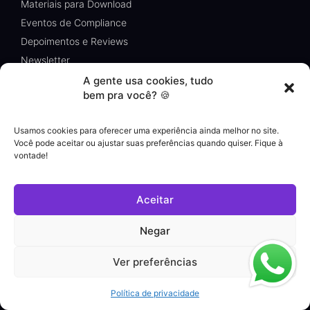
Materiais para Download
Eventos de Compliance
Depoimentos e Reviews
Newsletter
Compliance Talks
A gente usa cookies, tudo
Segmentos
bem pra você? 🍪
Usamos cookies para oferecer uma experiência ainda melhor no site.
Compliance no Mercado Financeiro
Você pode aceitar ou ajustar suas preferências quando quiser. Fique à
Compliance para Petróleo e Gás
vontade!
Compliance para a Construção Civil
Compliance para Seguradoras
Aceitar
Compliance na Saúde
Compliance no Esporte
Negar
Compliance para Engenharia
Ver preferências
Compliance setor Energético
Compliance Siderurgia
Política de privacidade
Compliance Marketing e Comunicação