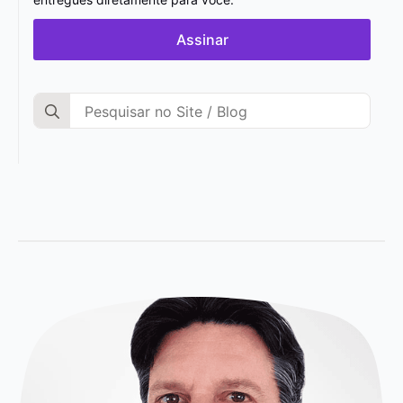
Assinar
Search
for: