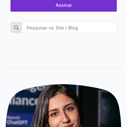
Assinar
Search
for: