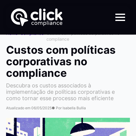
Home
>
Compliance
>
Custos com políticas corporativas no
compliance
Custos com políticas
corporativas no
compliance
Descubra os custos associados à
implementação de políticas corporativas e
como tornar esse processo mais eficiente
Atualizado em 06/05/2025
● Por Isabella Bullia