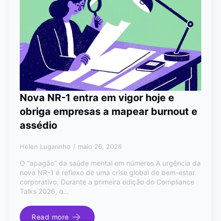
Nova NR-1 entra em vigor hoje e
obriga empresas a mapear burnout e
assédio
Helen Lugarinho
maio 26, 2026
O “apagão” da saúde mental em números A urgência da
nova NR-1 é reflexo de uma crise global de bem-estar
corporativo. Durante a primeira edição do Compliance
Talks 2026, o…
Read more