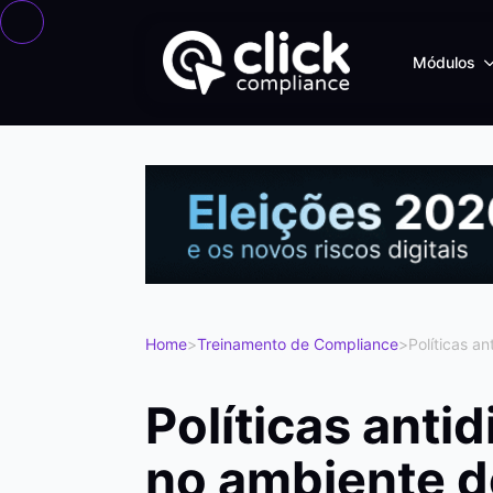
Módulos
Home
>
Treinamento de Compliance
>
Políticas a
Políticas anti
no ambiente d