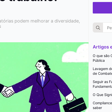
natórias podem melhorar a diversidade,
Search
s
for:
Artigos
O que são C
Pública
Lavagem de 
de Combat
Seguir as 
Fundamenta
O Que Signi
Compliance 
saber