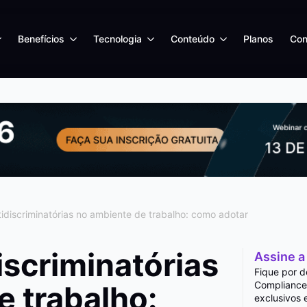
Benefícios
Tecnologia
Conteúdo
Planos
Con
ntidiscriminatórias no ambiente de trabalho: como adotar
discriminatórias
Assine a
Fique por d
Compliance
e trabalho:
exclusivos 