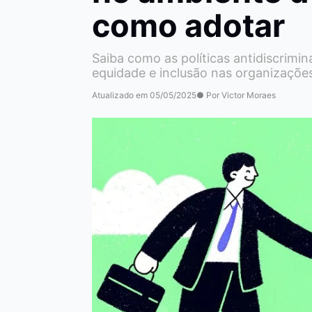
como adotar
Saiba como as políticas antidiscrimi
equidade e inclusão nas organizaçõe
Atualizado em 05/05/2025
● Por Victor Moraes