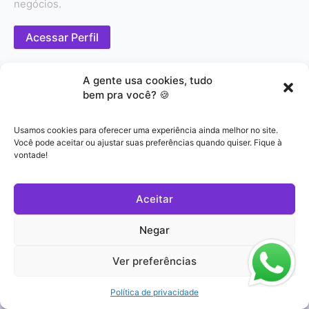
negócios.
Acessar Perfil
A gente usa cookies, tudo
bem pra você? 🍪
Usamos cookies para oferecer uma experiência ainda melhor no site.
Você pode aceitar ou ajustar suas preferências quando quiser. Fique à
Novo Canal de Denúncias
vontade!
com Ligação e WhatsApp
Aceitar
por Inteligência Artificial!
Negar
Você sabia que 40% das denúncias recebidas
chegam incompletas, impossibilitando uma
Ver preferências
investigação adequada? Com a nossa nova
integração você não terá mais esse problema!
Política de privacidade