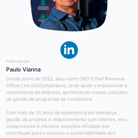
Publicado por
Paulo Vianna
Desde junho de 2022, atuo como CRO (Chief Revenue
Officer) na clickCompliance, onde ajudo a impulsionar o
crescimento da empresa, aprimorando nossas soluções
de gestão de programas de compliance.
Com mais de 30 anos de experiência em liderança,
gestão de projetos e relacionamento com clientes, meu
compromisso é oferecer soluções eficazes que
contribuam para o sucesso e sustentabilidade dos