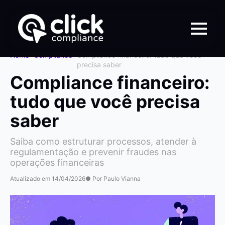
Home
>
Compliance
>
Compliance financeiro: tudo que você
precisa saber
Compliance financeiro:
tudo que você precisa
saber
Saiba como estruturar processos, atender à
regulamentação e prevenir fraudes nas
operações financeiras
Atualizado em 14/04/2026
● Por Paulo Vianna