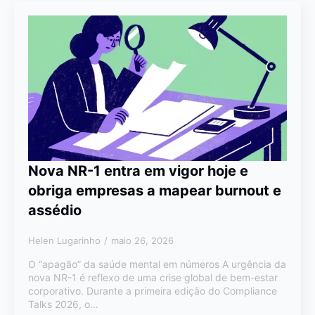
Nova NR-1 entra em vigor hoje e
obriga empresas a mapear burnout e
assédio
Helen Lugarinho
maio 26, 2026
O “apagão” da saúde mental em números A urgência da
nova NR-1 é reflexo de uma crise global de bem-estar
corporativo. Durante a primeira edição do Compliance
Talks 2026, o…