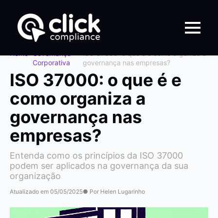
Home
>
Governança
>
ISO 37000: o que é e como organiza a
Corporativa
governança nas empresas?
ISO 37000: o que é e
como organiza a
governança nas
empresas?
Entenda como os princípios da ISO 37000
podem ser aplicados na governança da sua
organização
Atualizado em 05/05/2025
● Por Helen Lugarinho