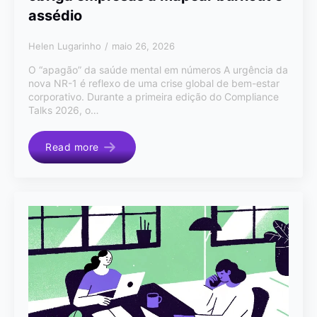
assédio
Helen Lugarinho
maio 26, 2026
O “apagão” da saúde mental em números A urgência da
nova NR-1 é reflexo de uma crise global de bem-estar
corporativo. Durante a primeira edição do Compliance
Talks 2026, o…
Read more