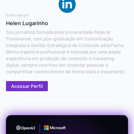
Publicado por
Helen Lugarinho
Sou jornalista formada pela Universidade Federal
Fluminense, com pós-graduação em Comunicação
Integrada e Gestão Estratégica de Conteúdo pela Facha.
Minha trajetória profissional é marcada por uma ampla
experiência em produção de conteúdo e marketing
digital, sempre com foco em conectar pessoas e
compartilhar conhecimento de forma clara e impactante.
Acessar Perfil