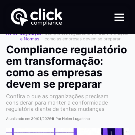
Home
>
Legislação
>
Compliance regulatório em transformação:
e Normas
como as empresas devem se preparar
Compliance regulatório
em transformação:
como as empresas
devem se preparar
Confira o que as organizações precisam
considerar para manter a conformidade
regulatória diante de tantas mudanças
Atualizado em 30/01/2026
● Por Helen Lugarinho