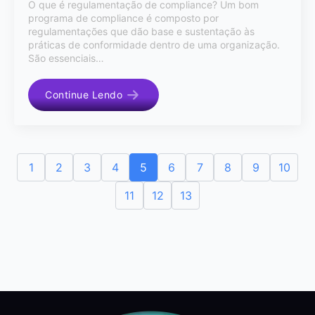
O que é regulamentação de compliance? Um bom
programa de compliance é composto por
regulamentações que dão base e sustentação às
práticas de conformidade dentro de uma organização.
São essenciais…
Continue Lendo
1
2
3
4
5
6
7
8
9
10
11
12
13