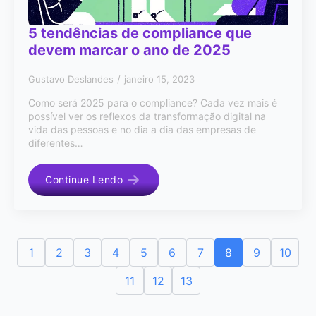
5 tendências de compliance que
devem marcar o ano de 2025
Gustavo Deslandes
janeiro 15, 2023
Como será 2025 para o compliance? Cada vez mais é
possível ver os reflexos da transformação digital na
vida das pessoas e no dia a dia das empresas de
diferentes…
Continue Lendo
1
2
3
4
5
6
7
8
9
10
11
12
13