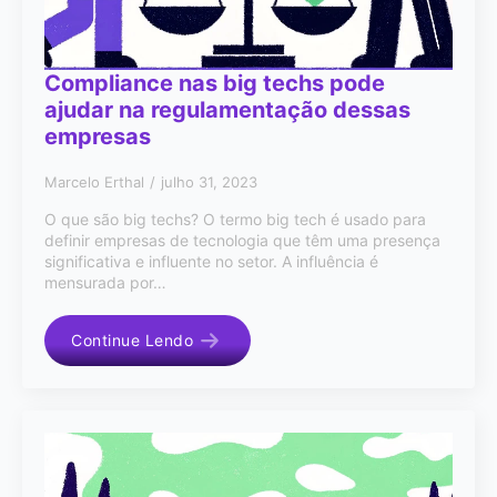
Compliance nas big techs pode
ajudar na regulamentação dessas
empresas
Marcelo Erthal
julho 31, 2023
O que são big techs? O termo big tech é usado para
definir empresas de tecnologia que têm uma presença
significativa e influente no setor. A influência é
mensurada por…
Continue Lendo