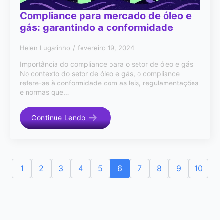
Compliance para mercado de óleo e
gás: garantindo a conformidade
Helen Lugarinho
fevereiro 19, 2024
Importância do compliance para o setor de óleo e gás
No contexto do setor de óleo e gás, o compliance
refere-se à conformidade com as leis, regulamentações
e normas que…
Continue Lendo
1
2
3
4
5
6
7
8
9
10