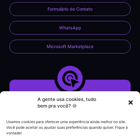
Formulário de Contato
WhatsApp
Microsoft Marketplace
A gente usa cookies, tudo
Demonstração do Sistema
bem pra você? 🍪
Formulário de Contato
Atendimento por WhatsApp
Usamos cookies para oferecer uma experiência ainda melhor no site.
Helpdesk
Você pode aceitar ou ajustar suas preferências quando quiser. Fique à
|
vontade!
Contato comercial