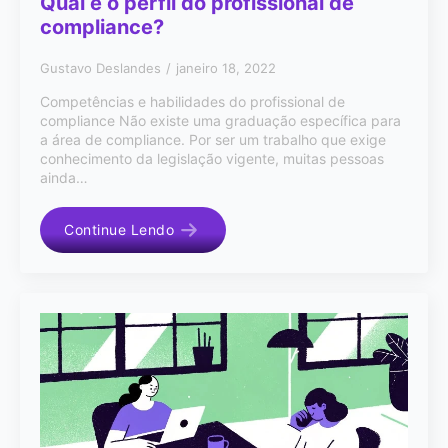
Qual é o perfil do profissional de
compliance?
Gustavo Deslandes
janeiro 18, 2022
Competências e habilidades do profissional de
compliance Não existe uma graduação específica para
a área de compliance. Por ser um trabalho que exige
conhecimento da legislação vigente, muitas pessoas
ainda…
Continue Lendo