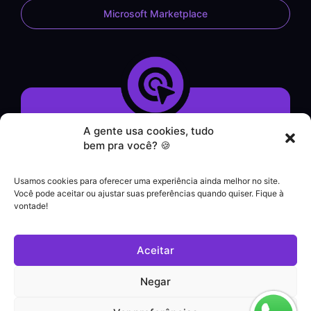
Microsoft Marketplace
A gente usa cookies, tudo
Demonstração do Sistema
bem pra você? 🍪
Formulário de Contato
Atendimento por WhatsApp
Usamos cookies para oferecer uma experiência ainda melhor no site.
Helpdesk
Você pode aceitar ou ajustar suas preferências quando quiser. Fique à
|
vontade!
Contato comercial
+55 (21) 3828-1462
Aceitar
Suporte a clientes
(21) 3180-0616
Negar