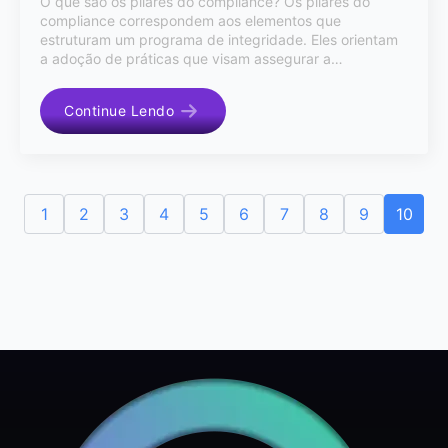
O que são os pilares do compliance? Os pilares do
compliance correspondem aos elementos que
estruturam um programa de integridade. Eles orientam
a adoção de práticas que visam assegurar a…
Continue Lendo
1
2
3
4
5
6
7
8
9
10