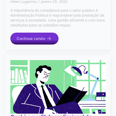
Helen Lugarinho
janeiro 25, 2022
A importância do compliance para o setor público A
Administração Pública é responsável pela prestação de
serviços à sociedade. Uma gestão eficiente e com bons
resultados para os cidadãos requer…
Continue Lendo