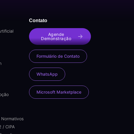
Contato
tificial
Agende
Demonstração
Formulário de Contato
n
WhatsApp
Microsoft Marketplace
upção
s Normativos
2 / CIPA