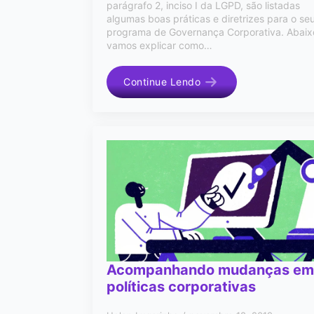
parágrafo 2, inciso I da LGPD, são listadas
algumas boas práticas e diretrizes para o se
programa de Governança Corporativa. Abaix
vamos explicar como…
Continue Lendo
Acompanhando mudanças em
políticas corporativas