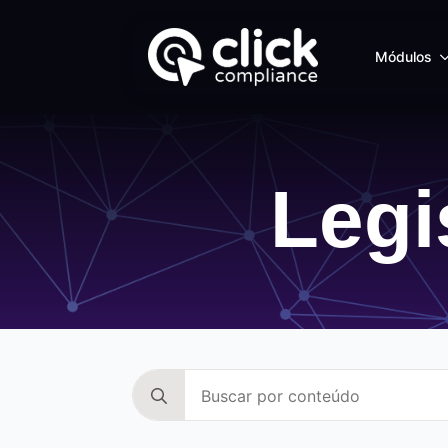
Módulos
Legi
Search
for: