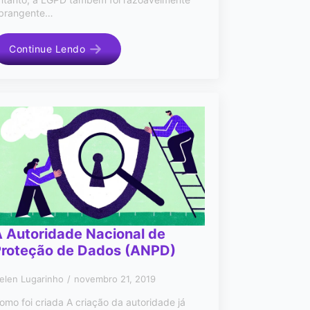
brangente…
Continue Lendo
 Autoridade Nacional de
Proteção de Dados (ANPD)
elen Lugarinho
novembro 21, 2019
omo foi criada A criação da autoridade já