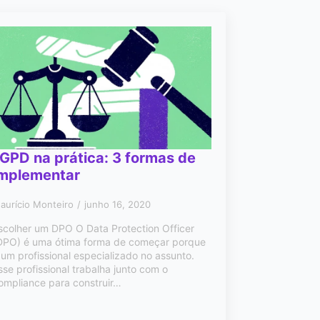
GPD na prática: 3 formas de
implementar
aurício Monteiro
junho 16, 2020
scolher um DPO O Data Protection Officer
DPO) é uma ótima forma de começar porque
 um profissional especializado no assunto.
sse profissional trabalha junto com o
ompliance para construir…