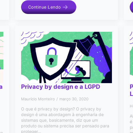
Continue Lendo
a
Privacy by design e a LGPD
P
Maurício Monteiro
março 30, 2020
H
O que é privacy by design? O privacy by
design é uma abordagem à engenharia de
A
sistemas que, basicamente, diz que um
é
produto ou sistema precisa ser pensado para
p
proteger…
ve
e