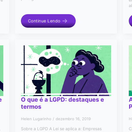
a
Continue Lendo
e
O que é a LGPD: destaques e
A
termos
Helen Lugarinho
dezembro 16, 2019
H
,
Sobre a LGPD A Lei se aplica a: Empresas
C