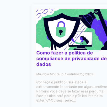
Como fazer a política de
compliance de privacidade de
dados
Maurício Monteiro
outubro 27, 2020
Conheça o público Essa etapa é
extremamente importante por alguns motivos
Primeiro você deve se fazer essa pergunta:
Essa política será para o público interno ou
externo? Ou seja, serão…