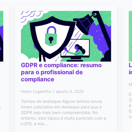
GDPR e compliance: resumo
L
para o profissional de
compliance
M
Helen Lugarinho
agosto 6, 2020
E
(
Termos de destaque Alguns termos novos
é
.
foram colocados em destaque para que a
E
GDPR seja mais bem compreendida. No
c
entanto, este tópico é muito parecido com a
LGPD, e nós…