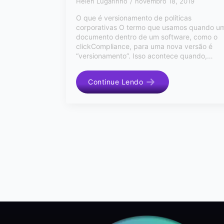
Helen Lugarinho
novembro 18, 2019
O que é versionamento de políticas
corporativas O termo que usamos quando u
documento dentro de um software, como o
clickCompliance, para uma nova versão é
“versionamento”. Isso acontece quando,…
Continue Lendo