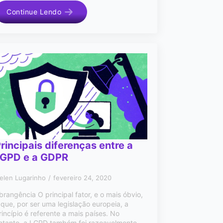
Continue Lendo
rincipais diferenças entre a
LGPD e a GDPR
elen Lugarinho
fevereiro 24, 2020
brangência O principal fator, e o mais óbvio,
 que, por ser uma legislação europeia, a
rincípio é referente a mais países. No
ntanto, a LGPD também foi razoavelmente