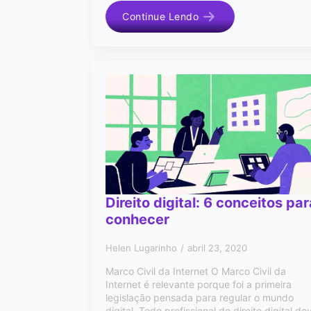
Continue Lendo
Direito digital: 6 conceitos par
conhecer
Helen Lugarinho
abril 23, 2020
Marco Civil da Internet O Marco Civil da
Internet é relevante porque foi a primeira
legislação pensada para regular o mundo
digital. Todo profissional do direito digital de