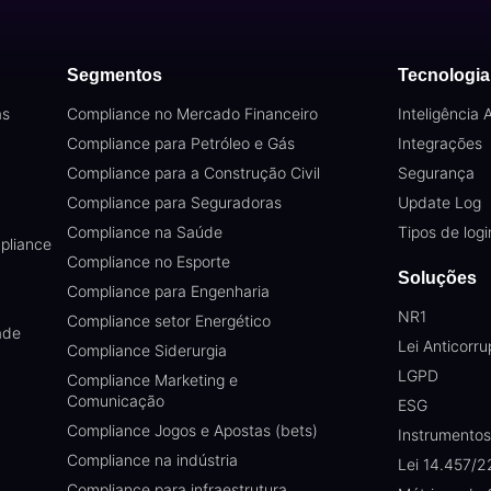
Segmentos
Tecnologia
as
Compliance no Mercado Financeiro
Inteligência Ar
Compliance para Petróleo e Gás
Integrações
Compliance para a Construção Civil
Segurança
Compliance para Seguradoras
Update Log
Compliance na Saúde
Tipos de logi
pliance
Compliance no Esporte
Soluções
Compliance para Engenharia
NR1
Compliance setor Energético
ade
Lei Anticorr
Compliance Siderurgia
LGPD
Compliance Marketing e
Comunicação
ESG
Compliance Jogos e Apostas (bets)
Instrumento
Compliance na indústria
Lei 14.457/2
Compliance para infraestrutura