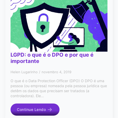
LGPD: o que é o DPO e por que é
importante
Helen Lugarinho
novembro 4, 2019
O que é o Data Protection Officer (DPO) O DPO é uma
pessoa (ou empresa) nomeada pela pessoa jurídica que
detêm os dados que precisam ser tratados (a
controladora). Ele…
Continue Lendo