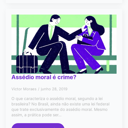
Assédio moral é crime?
Victor Moraes
junho 28, 2019
O que caracteriza o assédio moral, segundo a lei
brasileira? No Brasil, ainda não existe uma lei federal
que trate exclusivamente do assédio moral. Mesmo
assim, a prática pode ser…