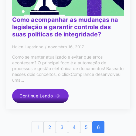
Como acompanhar as mudanças na
legislação e garantir controle das
suas políticas de integridade?
Helen Lugarinho
novembro 16, 2017
Como se manter atualizado e evitar que erros
aconteçam? O principal foco é a automação de
processos e gestão eletrônica de documentos! Baseado
nesses dois conceitos, o clickCompliance desenvolveu
uma…
Continue Lendo
1
2
3
4
5
6