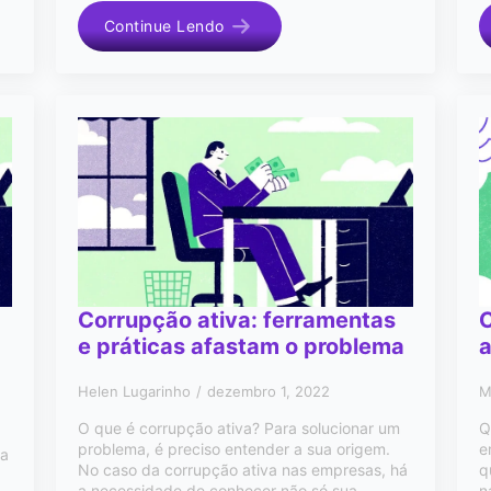
Continue Lendo
Corrupção ativa: ferramentas
e práticas afastam o problema
Helen Lugarinho
dezembro 1, 2022
M
O que é corrupção ativa? Para solucionar um
Q
problema, é preciso entender a sua origem.
e
da
No caso da corrupção ativa nas empresas, há
q
a necessidade de conhecer não só sua…
n