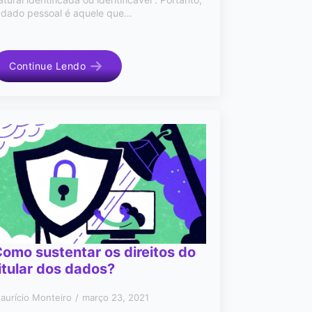
 dado pessoal é aquele que…
Continue Lendo
omo sustentar os direitos do
itular dos dados?
aurício Monteiro
março 23, 2021