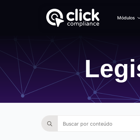
Módulos
Legi
Search
for: