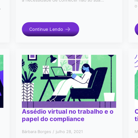
o
,
Continue Lendo
Assédio virtual no trabalho e o
C
papel do compliance
t
Bárbara Borges
julho 28, 2021
M