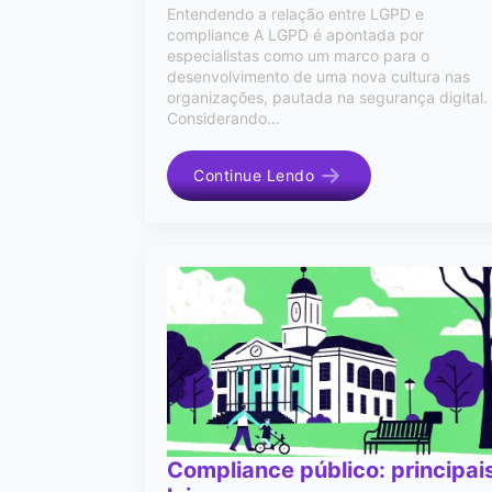
Entendendo a relação entre LGPD e
compliance A LGPD é apontada por
especialistas como um marco para o
desenvolvimento de uma nova cultura nas
organizações, pautada na segurança digital.
Considerando…
Continue Lendo
Compliance público: principai