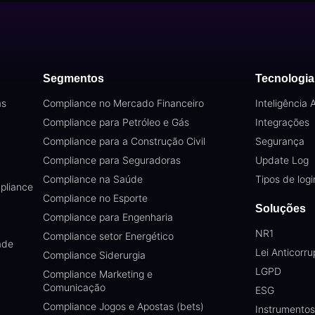
Segmentos
Tecnologia
as
Compliance no Mercado Financeiro
Inteligência Ar
Compliance para Petróleo e Gás
Integrações
Compliance para a Construção Civil
Segurança
Compliance para Seguradoras
Update Log
Compliance na Saúde
Tipos de logi
pliance
Compliance no Esporte
Soluções
Compliance para Engenharia
NR1
Compliance setor Energético
ade
Lei Anticorr
Compliance Siderurgia
LGPD
Compliance Marketing e
Comunicação
ESG
Compliance Jogos e Apostas (bets)
Instrumento