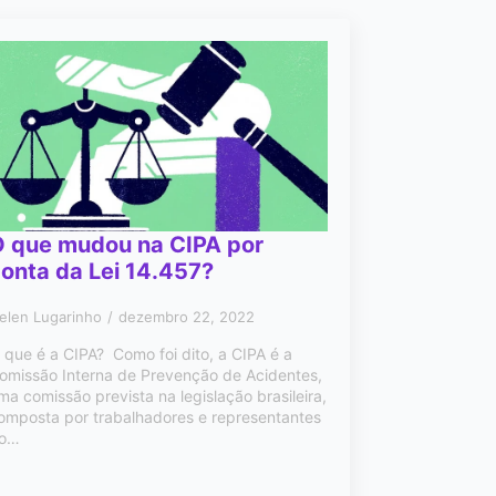
O que mudou na CIPA por
onta da Lei 14.457?
elen Lugarinho
dezembro 22, 2022
 que é a CIPA? Como foi dito, a CIPA é a
omissão Interna de Prevenção de Acidentes,
ma comissão prevista na legislação brasileira,
omposta por trabalhadores e representantes
o…