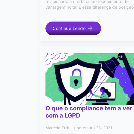
relacionado à oferta ou ao recebimento de
vantagem ilícita. É essa diferença de posição
…
Continue Lendo
O que o compliance tem a ver
com a LGPD
Marcelo Erthal
setembro 23, 2021