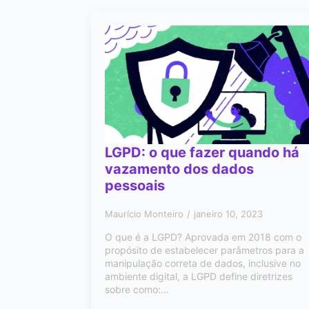
LGPD: o que fazer quando há
vazamento dos dados
pessoais
Maurício Monteiro
janeiro 10, 2023
O que é a LGPD? Aprovada em 2018 com o
propósito de estabelecer parâmetros para a
manipulação correta de dados, inclusive no
ambiente digital, a LGPD define diretrizes
sobre como:…