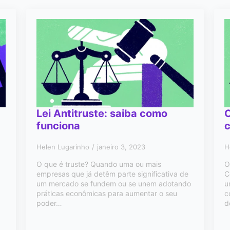
Lei Antitruste: saiba como
funciona
c
Helen Lugarinho
janeiro 3, 2023
H
O que é truste? Quando uma ou mais
O
empresas que já detêm parte significativa de
C
um mercado se fundem ou se unem adotando
u
práticas econômicas para aumentar o seu
c
poder…
d