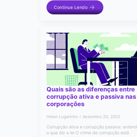
Continue Lendo
Quais são as diferenças entre
corrupção ativa e passiva nas
corporações
Helen Lugarinho
dezembro 20, 2022
Corrupção ativa e corrupção passiva: enten
o que diz a lei O crime de corrupção está