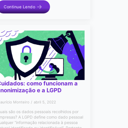
Continue Lendo
Cuidados: como funcionam a
anonimização e a LGPD
aurício Monteiro
abril 5, 2022
uais são os dados pessoais recolhidos por
mpresas? A LGPD define como dado pessoal
ualquer “informação relacionada à pessoa
atural identificada ou identificável”. Portanto,