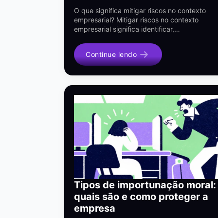
O que significa mitigar riscos no contexto
empresarial? Mitigar riscos no contexto
empresarial significa identificar,…
Continue lendo
Tipos de importunação moral:
quais são e como proteger a
empresa