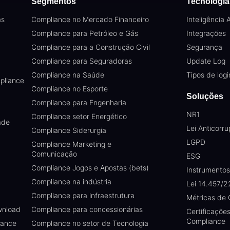
Segmentos
Tecnologia
as
Compliance no Mercado Financeiro
Inteligência Ar
Compliance para Petróleo e Gás
Integrações
Compliance para a Construção Civil
Segurança
Compliance para Seguradoras
Update Log
Compliance na Saúde
Tipos de logi
pliance
Compliance no Esporte
Soluções
Compliance para Engenharia
NR1
Compliance setor Energético
ade
Lei Anticorr
Compliance Siderurgia
LGPD
Compliance Marketing e
Comunicação
ESG
Compliance Jogos e Apostas (bets)
Instrumento
Compliance na indústria
Lei 14.457/2
Compliance para infraestrutura
Métricas de
wnload
Compliance para concessionárias
Certificaçõe
Compliance
iance
Compliance no setor de Tecnologia