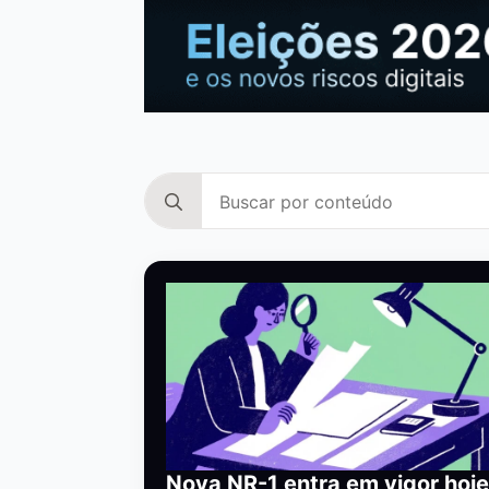
Search
for:
Nova NR-1 entra em vigor hoje