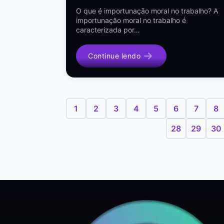
O que é importunação moral no trabalho? A
importunação moral no trabalho é
caracterizada por…
Continue lendo
1
2
3
4
5
6
7
8
28
29
30