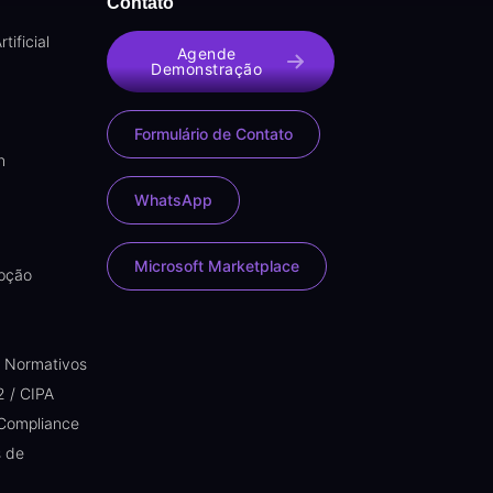
Contato
tificial
Agende
Demonstração
Formulário de Contato
n
WhatsApp
Microsoft Marketplace
upção
s Normativos
2 / CIPA
 Compliance
s de