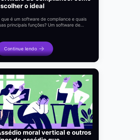
scolher o ideal
 que é um software de compliance e quais
uas principais funções? Um software de…
Continue lendo
ssédio moral vertical e outros
ipos de assédio que