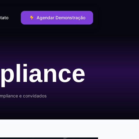
tato
Agendar Demonstração
pliance
Compliance e convidados