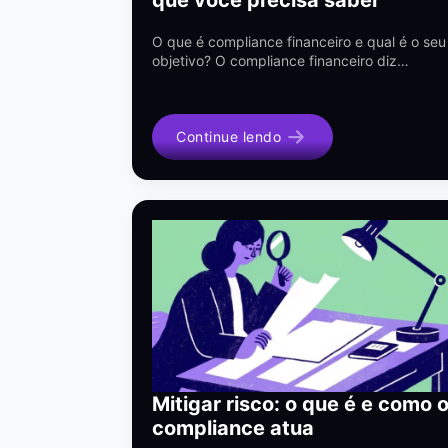
O que é compliance financeiro e qual é o seu
objetivo? O compliance financeiro diz…
Continue lendo
Mitigar risco: o que é e como 
compliance atua