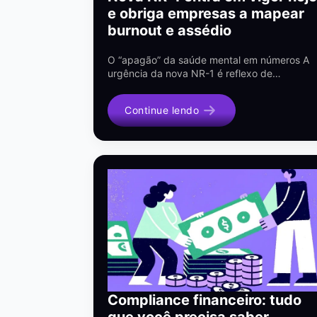
e obriga empresas a mapear
burnout e assédio
O “apagão” da saúde mental em números A
urgência da nova NR-1 é reflexo de…
Continue lendo
Compliance financeiro: tudo
que você precisa saber