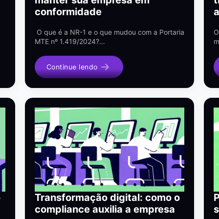
conformidade
O que é a NR-1 e o que mudou com a Portaria
O
MTE nº 1.419/2024?…
m
Continue lendo
o
Transformação digital: como o
P
compliance auxilia a empresa