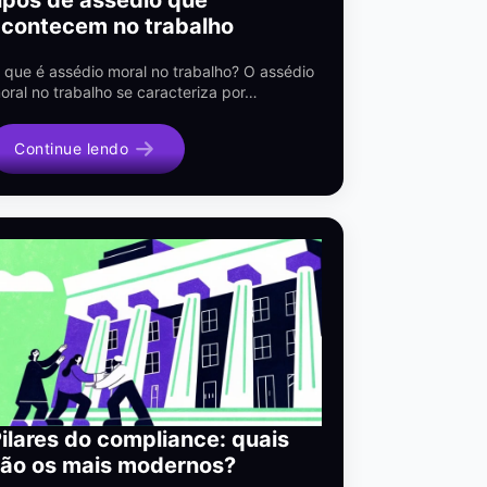
acontecem no trabalho
 que é assédio moral no trabalho? O assédio
oral no trabalho se caracteriza por…
Continue lendo
ilares do compliance: quais
são os mais modernos?