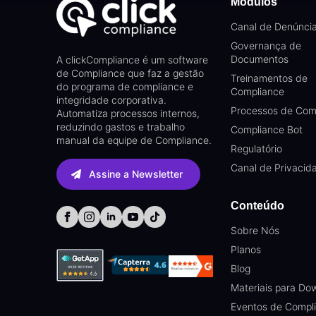
Módulos
Canal de Denúnci
Governança de
Documentos
A clickCompliance é um software
de Compliance que faz a gestão
Treinamentos de
do programa de compliance e
Compliance
integridade corporativa.
Processos de Com
Automatiza processos internos,
reduzindo gastos e trabalho
Compliance Bot
manual da equipe de Compliance.
Regulatório
Canal de Privacid
Assine a Newsletter
Conteúdo
Sobre Nós
Planos
Blog
Materiais para Do
Eventos de Compl