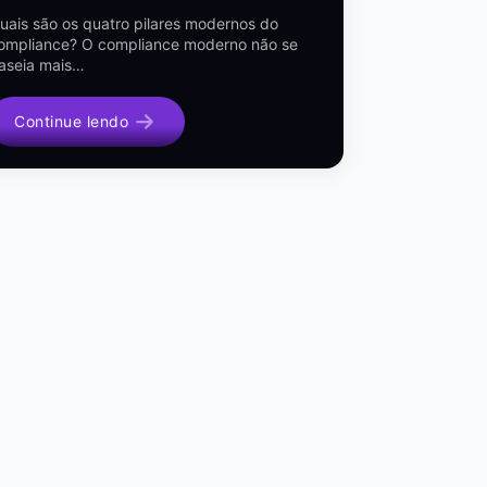
uais são os quatro pilares modernos do
ompliance? O compliance moderno não se
aseia mais…
Continue lendo